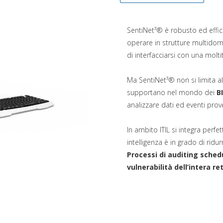
SentiNet³® è robusto ed effic
operare in strutture multidom
di interfacciarsi con una moltit
Ma SentiNet³® non si limita al
supportano nel mondo dei
B
analizzare dati ed eventi prove
In ambito ITIL si integra perf
intelligenza è in grado di ridur
Processi di auditing schedu
vulnerabilità dell’intera re