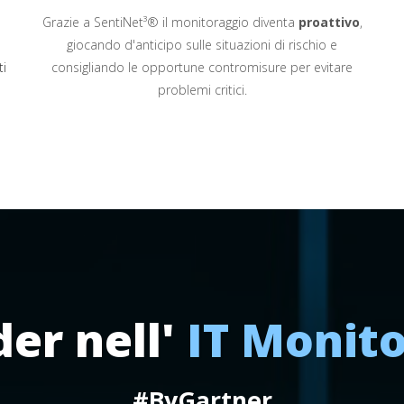
Grazie a SentiNet³® il monitoraggio diventa
proattivo
,
giocando d'anticipo sulle situazioni di rischio e
i
consigliando le opportune contromisure per evitare
problemi critici.
er nell'
IT Monito
#ByGartner