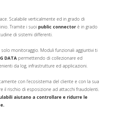
ace. Scalabile verticalmente ed in grado di
inio. Tramite i suoi
public connector
è in grado
udine di sistemi differenti.
 solo monitoraggio. Moduli funzionali aggiuntivi ti
IG DATA
permettendo di collezionare ed
nienti da log, infrastrutture ed applicazioni.
ettamente con l’ecosistema del cliente e con la sua
re il rischio di esposizione ad attacchi fraudolenti.
labili aiutano a controllare e ridurre le
te.