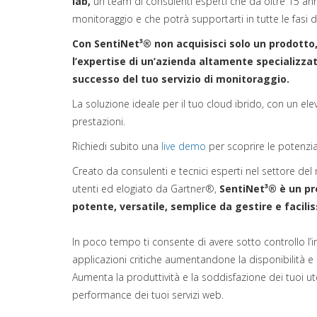
lab,
un team di consulenti esperti che da oltre 15 an
monitoraggio e che potrà supportarti in tutte le fasi 
Con SentiNet³® non acquisisci solo un prodotto
l’expertise di un’azienda altamente specializzat
successo del tuo servizio di monitoraggio.
La soluzione ideale per il tuo cloud ibrido, con un e
prestazioni.
Richiedi subito una
live demo
per scoprire le potenzia
Creato da consulenti e tecnici esperti nel settore de
utenti ed elogiato da Gartner®,
SentiNet³® è un pr
potente, versatile, semplice da gestire e facili
In poco tempo ti consente di avere sotto controllo l’int
applicazioni critiche aumentandone la disponibilità e l
Aumenta la produttività e la soddisfazione dei tuoi ute
performance dei tuoi servizi web.