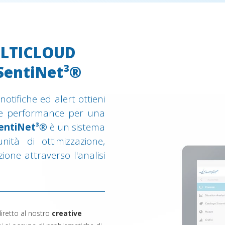
ULTICLOUD
entiNet³®
otifiche ed alert ottieni
tà e performance per una
entiNet³®
è un sistema
nità di ottimizzazione,
one attraverso l'analisi
diretto al nostro
creative