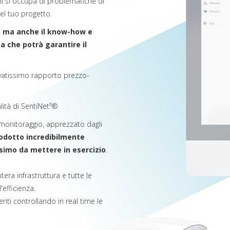
ni si occupa di problematiche di
del tuo progetto.
, ma anche il know-how e
a che potrà garantire il
levatissimo rapporto prezzo-
lità di SentiNet³®
l monitoraggio, apprezzato dagli
odotto incredibilmente
ssimo da mettere in esercizio
.
era infrastruttura e tutte le
'efficienza.
nti controllando in real time le