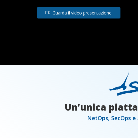
Guarda il video presentazione
Un’unica piatta
NetOps, SecOps e A