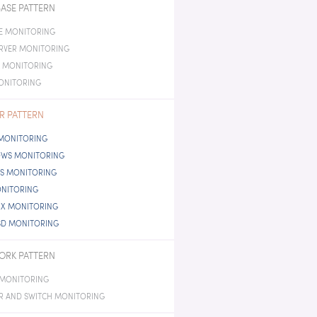
 GEN MONITORING
ASE PATTERN
E MONITORING
ERVER MONITORING
 MONITORING
ONITORING
R PATTERN
 MONITORING
WS MONITORING
IS MONITORING
ONITORING
IX MONITORING
SD MONITORING
ORK PATTERN
 MONITORING
R AND SWITCH MONITORING