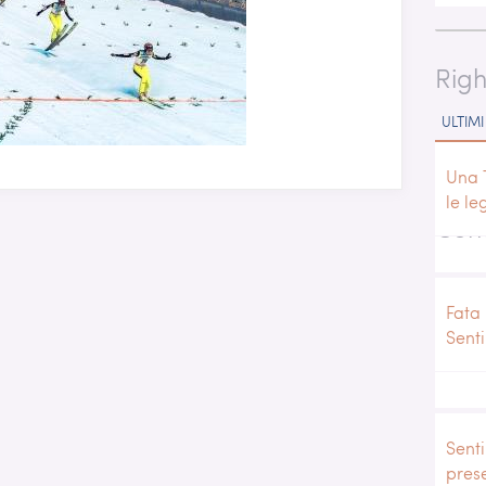
Righ
ULTIMI
Una 
le le
Cond
Fata 
Sent
Senti
pres