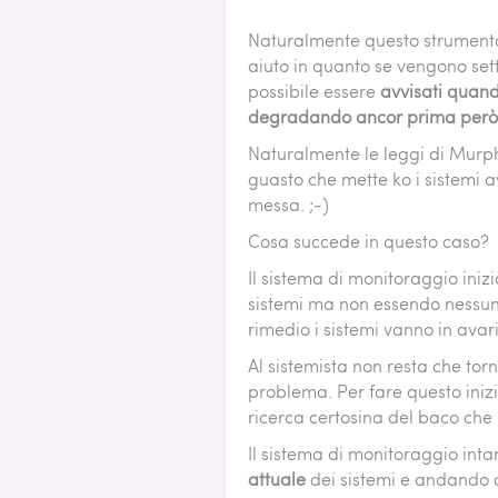
APPLIC
PATTE
Naturalmente questo strumento
aiuto in quanto se vengono sett
JBOSS 
possibile essere
avvisati quand
TOMCAT
WEBLOG
degradando ancor prima però c
WEBSPH
Naturalmente le leggi di Murph
guasto che mette ko i sistemi 
messa. ;-)
Cosa succede in questo caso?
Il sistema di monitoraggio inizi
sistemi ma non essendo nessuno
rimedio i sistemi vanno in avar
Al sistemista non resta che torn
problema. Per fare questo iniz
ricerca certosina del baco che
Il sistema di monitoraggio int
attuale
dei sistemi e andando a