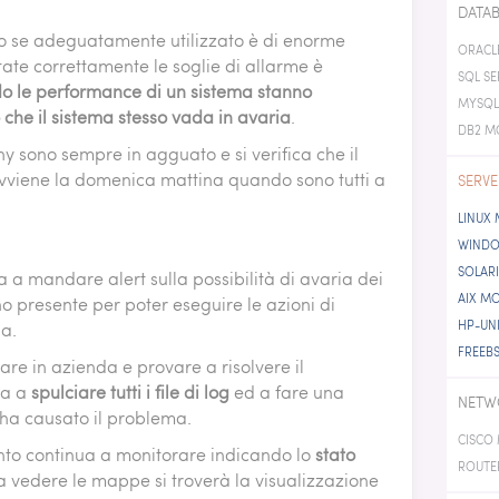
ATION SERVER
ENVIRONMENTAL PATTERN
NEXT
DATAB
RN
 se adeguatamente utilizzato è di enorme
PROBEBOX MONITORING
ORACL
ate correttamente le soglie di allarme è
MONITORING
SQL S
o le performance di un sistema stanno
 MONITORING
MYSQL
IC MONITORING
he il sistema stesso vada in avaria
.
DB2 M
ERE MONITORING
y sono sempre in agguato e si verifica che il
avviene la domenica mattina quando sono tutti a
SERVE
LINUX
WINDO
SOLAR
a a mandare alert sulla possibilità di avaria dei
AIX M
 presente per poter eseguire le azioni di
HP-UN
ia.
FREEB
are in azienda e provare a risolvere il
ia a
spulciare tutti i file di log
ed a fare una
NETW
 ha causato il problema.
CISCO
anto continua a monitorare indicando lo
stato
ROUTE
 vedere le mappe si troverà la visualizzazione