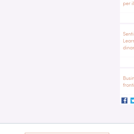
per i
Senti
Lear
dina
Busi
front