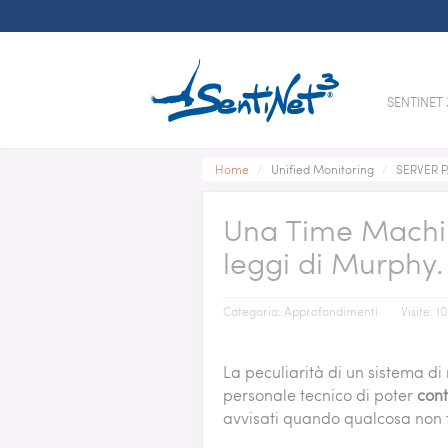
SENTINET 
MONIT
MICRO
Home
/
Unified Monitoring
/
SERVER 
GREEN I
SENTINE
MINISTE
PATTE
APPLIC
SENTINE
Una Time Machin
SYSTEM
EXCHAN
NUCLEC
NETWOR
SHAREP
leggi di Murphy.
END USE
ACTIVE
MICROS
Categoria:
Approfondimenti
Visite: 1
NETWO
La peculiarità di un sistema di
CISCO 
personale tecnico di poter
cont
ROUTER
avvisati quando qualcosa non 