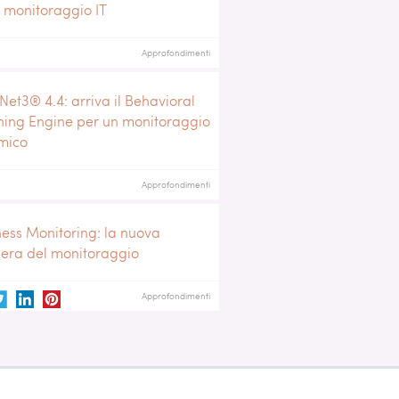
l monitoraggio IT
Approfondimenti
Net3® 4.4: arriva il Behavioral
ning Engine per un monitoraggio
mico
Approfondimenti
ness Monitoring: la nuova
iera del monitoraggio
Approfondimenti