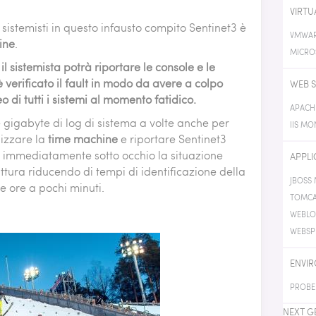
VIRTU
 sistemisti in questo infausto compito Sentinet3 è
VMWAR
ine
.
MICRO
l sistemista potrà riportare le console e le
verificato il fault in modo da avere a colpo
WEB S
 di tutti i sistemi al momento fatidico.
APACH
 gigabyte di log di sistema a volte anche per
IIS MO
ilizzare la
time machine
e riportare Sentinet3
rà immediatamente sotto occhio la situazione
APPLI
ttura riducendo di tempi di identificazione della
JBOSS
 ore a pochi minuti.
TOMCA
WEBLO
WEBSP
ENVIR
PROBE
NEXT G