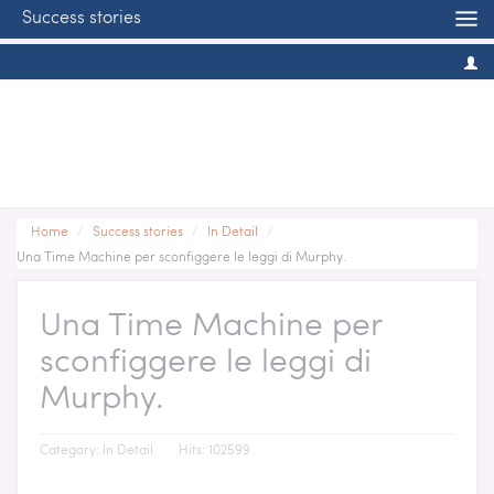
Success stories
Home
/
Success stories
/
In Detail
/
Una Time Machine per sconfiggere le leggi di Murphy.
Una Time Machine per
sconfiggere le leggi di
Murphy.
Category:
In Detail
Hits: 102599