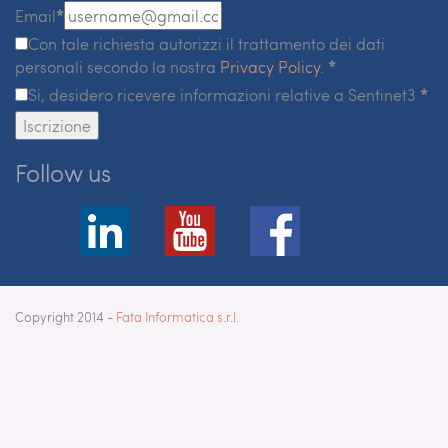
Email
*
Con tale richiesta autorizzi il trattamento dei dati
personali secondo la nostra
Privacy Policy
.
*
Si, desidero ricevere informazioni relative a Sentinet3
*
Iscrizione
Follow us
Copyright 2014 -
Fata Informatica s.r.l.